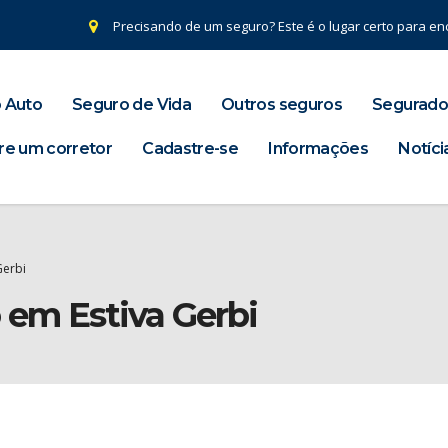
Precisando de um seguro? Este é o lugar certo para enc
 Auto
Seguro de Vida
Outros seguros
Segurado
re um corretor
Cadastre-se
Informações
Notíci
Gerbi
 em Estiva Gerbi