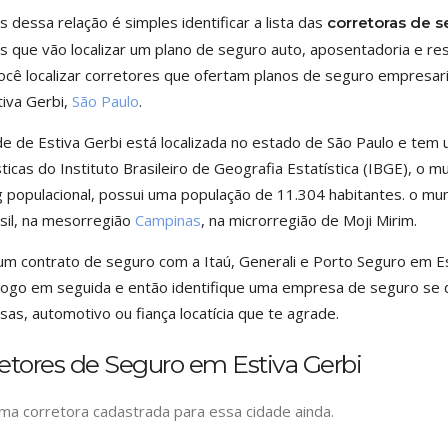
s dessa relação é simples identificar a lista das
corretoras de s
s que vão localizar um plano de seguro auto, aposentadoria e res
ocê localizar corretores que ofertam planos de seguro empresar
iva Gerbi,
São Paulo
.
de de Estiva Gerbi está localizada no estado de São Paulo e te
sticas do Instituto Brasileiro de Geografia Estatística (IBGE), o 
g populacional, possui uma população de 11.304 habitantes. o mun
sil, na mesorregião
Campinas
, na microrregião de Moji Mirim.
um contrato de seguro com a Itaú, Generali e Porto Seguro em Es
 logo em seguida e então identifique uma empresa de seguro se 
as, automotivo ou fiança locatícia que te agrade.
etores de Seguro em Estiva Gerbi
a corretora cadastrada para essa cidade ainda.