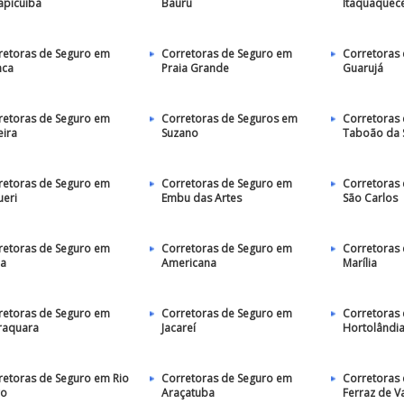
apicuíba
Bauru
Itaquaquec
retoras de Seguro em
Corretoras de Seguro em
Corretoras
nca
Praia Grande
Guarujá
retoras de Seguro em
Corretoras de Seguros em
Corretoras
eira
Suzano
Taboão da 
retoras de Seguro em
Corretoras de Seguro em
Corretoras
ueri
Embu das Artes
São Carlos
retoras de Seguro em
Corretoras de Seguro em
Corretoras
ia
Americana
Marília
retoras de Seguro em
Corretoras de Seguro em
Corretoras
raquara
Jacareí
Hortolândi
retoras de Seguro em Rio
Corretoras de Seguro em
Corretoras
ro
Araçatuba
Ferraz de V