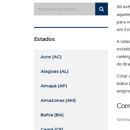
Atravé
aquele
para v
em Est
Estados
A cida
estatí
rankin
Acre (AC)
do Bra
Alagoas (AL)
Cotar 
índice
Amapá (AP)
empres
Amazonas (AM)
Corr
Bahia (BA)
Nenhum
Ceará (CE)