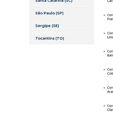
Santa Catarina (SC)
Car
São Paulo (SP)
Cor
Fra
Sergipe (SE)
Cor
Lim
Tocantins (TO)
Cor
Bar
Cor
Cot
Cor
Ara
Cor
Cla