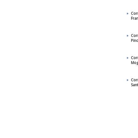
Cor
Fra
Cor
Pin
Cor
Mog
Cor
San