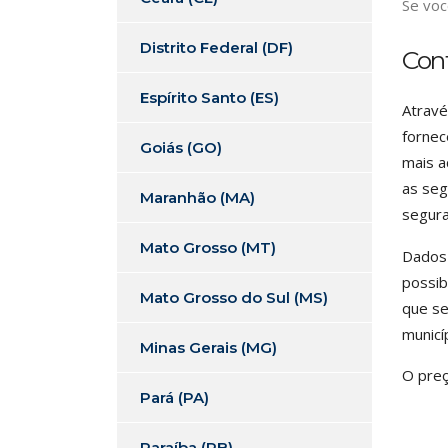
Se voc
Distrito Federal (DF)
Cont
Espírito Santo (ES)
Atravé
fornec
Goiás (GO)
mais a
as seg
Maranhão (MA)
segura
Mato Grosso (MT)
Dados 
possib
Mato Grosso do Sul (MS)
que se
municí
Minas Gerais (MG)
O preç
Pará (PA)
Paraíba (PB)