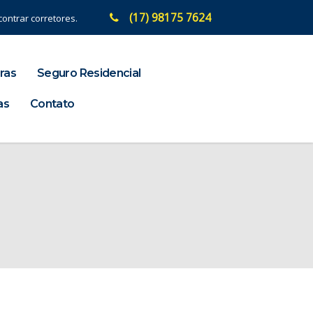
(17) 98175 7624
ontrar corretores.
ras
Seguro Residencial
as
Contato