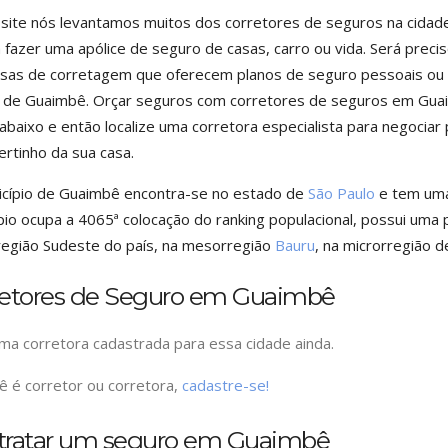
site nós levantamos muitos dos corretores de seguros na cida
 fazer uma apólice de seguro de casas, carro ou vida. Será prec
as de corretagem que oferecem planos de seguro pessoais ou 
 de Guaimbê. Orçar seguros com corretores de seguros em Gua
abaixo e então localize uma corretora especialista para negocia
ertinho da sua casa.
cípio de Guaimbê encontra-se no estado de
São Paulo
e tem uma
pio ocupa a 4065ª colocação do ranking populacional, possui uma
região Sudeste do país, na mesorregião
Bauru
, na microrregião 
retores de Seguro em Guaimbê
a corretora cadastrada para essa cidade ainda.
ê é corretor ou corretora,
cadastre-se!
tratar um seguro em Guaimbê