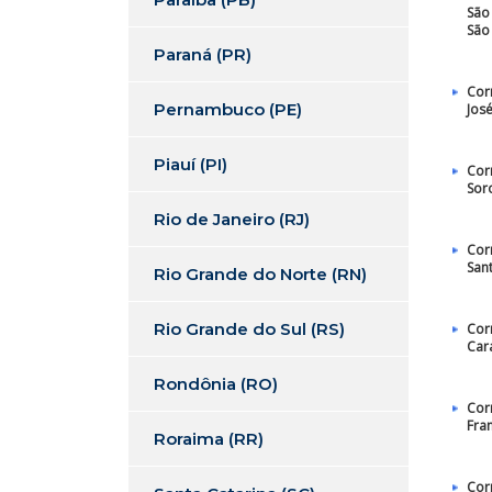
São
São
Paraná (PR)
Cor
Pernambuco (PE)
Jos
Piauí (PI)
Cor
Sor
Rio de Janeiro (RJ)
Cor
San
Rio Grande do Norte (RN)
Rio Grande do Sul (RS)
Cor
Car
Rondônia (RO)
Cor
Fra
Roraima (RR)
Cor