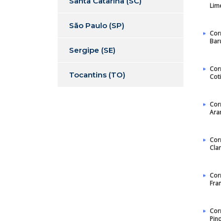
Santa Catarina (SC)
Lim
São Paulo (SP)
Cor
Bar
Sergipe (SE)
Cor
Tocantins (TO)
Cot
Cor
Ara
Cor
Cla
Cor
Fra
Cor
Pin