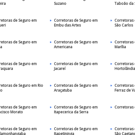
eira
Suzano
Taboão da 
retoras de Seguro em
Corretoras de Seguro em
Corretoras
ueri
Embu das Artes
São Carlos
retoras de Seguro em
Corretoras de Seguro em
Corretoras
ia
Americana
Marília
retoras de Seguro em
Corretoras de Seguro em
Corretoras
raquara
Jacareí
Hortolândi
retoras de Seguro em Rio
Corretoras de Seguro em
Corretoras
ro
Araçatuba
Ferraz de V
retoras de Seguro em
Corretoras de Seguro em
Corretoras 
ncisco Morato
Itapecerica da Serra
retoras de Seguro em
Corretoras de Seguro em
Corretoras
damonhangaba
Itapetininga
São Caetano