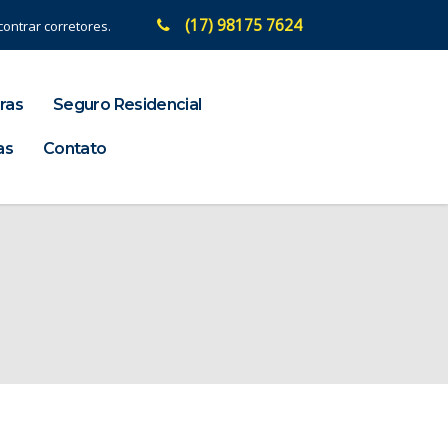
(17) 98175 7624
ontrar corretores.
ras
Seguro Residencial
as
Contato