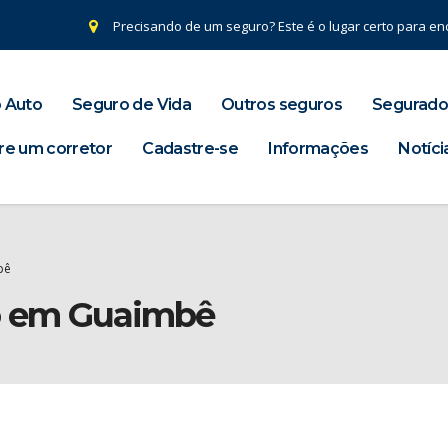
Precisando de um seguro? Este é o lugar certo para enc
 Auto
Seguro de Vida
Outros seguros
Segurado
re um corretor
Cadastre-se
Informações
Notíci
bê
ro em Guaimbê