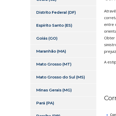
Atravé
Distrito Federal (DF)
corret
entre 
Espírito Santo (ES)
orient
Obter 
Goiás (GO)
sinist
Maranhão (MA)
prejui
A esti
Mato Grosso (MT)
Mato Grosso do Sul (MS)
Minas Gerais (MG)
Cor
Pará (PA)
Cor
Paraíba (PB)