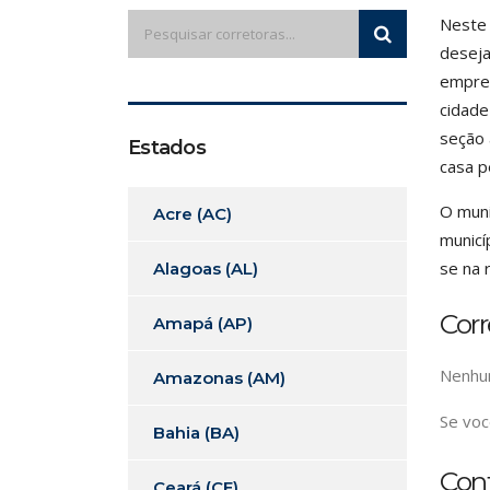
Neste 
deseja
empres
cidade
seção 
Estados
casa p
O muni
Acre (AC)
municí
se na 
Alagoas (AL)
Cor
Amapá (AP)
Nenhum
Amazonas (AM)
Se voc
Bahia (BA)
Con
Ceará (CE)