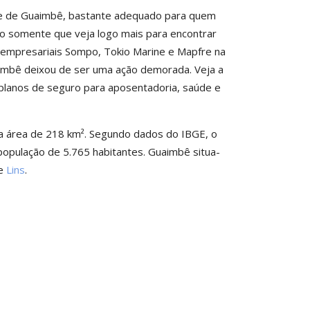
de de Guaimbê, bastante adequado para quem
iso somente que veja logo mais para encontrar
empresariais Sompo, Tokio Marine e Mapfre na
imbê deixou de ser uma ação demorada. Veja a
r planos de seguro para aposentadoria, saúde e
 área de 218 km². Segundo dados do IBGE, o
 população de 5.765 habitantes. Guaimbê situa-
de
Lins
.