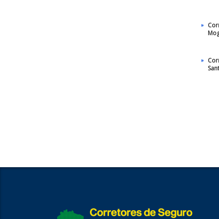
Cor
Mog
Cor
San