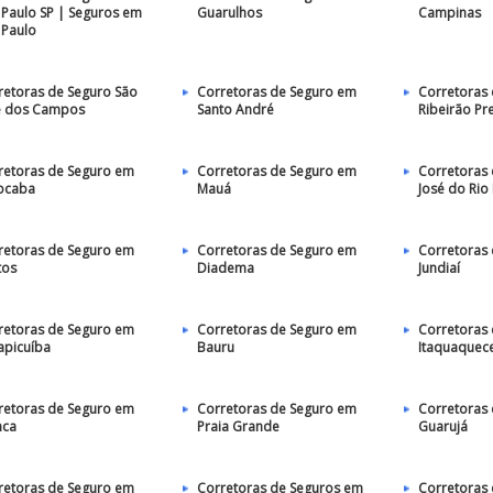
 Paulo SP | Seguros em
Guarulhos
Campinas
 Paulo
retoras de Seguro São
Corretoras de Seguro em
Corretoras
é dos Campos
Santo André
Ribeirão Pr
retoras de Seguro em
Corretoras de Seguro em
Corretoras 
ocaba
Mauá
José do Rio
retoras de Seguro em
Corretoras de Seguro em
Corretoras
tos
Diadema
Jundiaí
retoras de Seguro em
Corretoras de Seguro em
Corretoras
apicuíba
Bauru
Itaquaquec
retoras de Seguro em
Corretoras de Seguro em
Corretoras
nca
Praia Grande
Guarujá
retoras de Seguro em
Corretoras de Seguros em
Corretoras