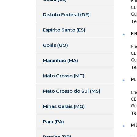
En
CE
Gu
Distrito Federal (DF)
Te
Espírito Santo (ES)
F.
Goiás (GO)
En
CE
Gu
Maranhão (MA)
Te
Mato Grosso (MT)
M.
Mato Grosso do Sul (MS)
En
CE
Gu
Minas Gerais (MG)
Te
Pará (PA)
M 
Paraíba (PB)