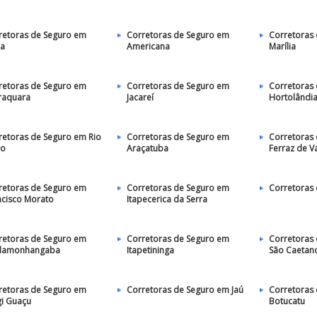
retoras de Seguro em
Corretoras de Seguro em
Corretoras
ia
Americana
Marília
retoras de Seguro em
Corretoras de Seguro em
Corretoras
raquara
Jacareí
Hortolândi
retoras de Seguro em Rio
Corretoras de Seguro em
Corretoras
ro
Araçatuba
Ferraz de V
retoras de Seguro em
Corretoras de Seguro em
Corretoras 
ncisco Morato
Itapecerica da Serra
retoras de Seguro em
Corretoras de Seguro em
Corretoras
damonhangaba
Itapetininga
São Caetano
retoras de Seguro em
Corretoras de Seguro em Jaú
Corretoras
i Guaçu
Botucatu