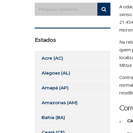
A cida
senso 
21.454
micror
Estados
Na rel
quem p
locali
Acre (AC)
Mitsui
Alagoas (AL)
Contra
normal
Amapá (AP)
residê
Amazonas (AM)
Cor
Bahia (BA)
CA
Ceará (CE)