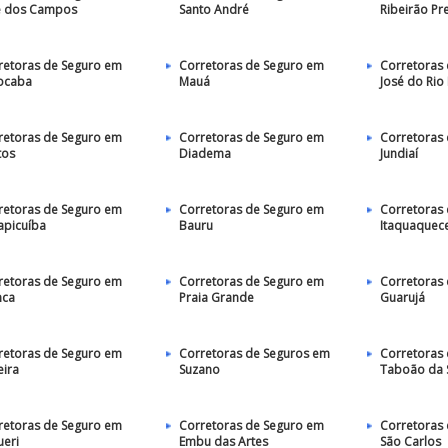
é dos Campos
Santo André
Ribeirão Pr
retoras de Seguro em
Corretoras de Seguro em
Corretoras 
ocaba
Mauá
José do Rio
retoras de Seguro em
Corretoras de Seguro em
Corretoras
tos
Diadema
Jundiaí
retoras de Seguro em
Corretoras de Seguro em
Corretoras
apicuíba
Bauru
Itaquaquec
retoras de Seguro em
Corretoras de Seguro em
Corretoras
nca
Praia Grande
Guarujá
retoras de Seguro em
Corretoras de Seguros em
Corretoras
eira
Suzano
Taboão da 
retoras de Seguro em
Corretoras de Seguro em
Corretoras
ueri
Embu das Artes
São Carlos