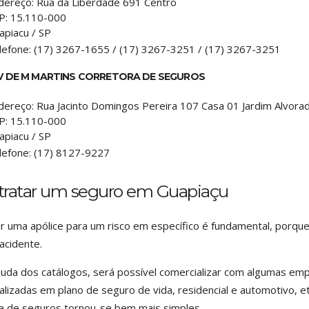
dereço:
Rua da Liberdade 691 Centro
P:
15.110-000
apiacu
/
SP
lefone:
(17) 3267-1655 / (17) 3267-3251 / (17) 3267-3251
V DE M MARTINS CORRETORA DE SEGUROS
dereço:
Rua Jacinto Domingos Pereira 107 Casa 01 Jardim Alvora
P:
15.110-000
apiacu
/
SP
lefone:
(17) 8127-9227
tratar um seguro em Guapiaçu
ir uma apólice para um risco em específico é fundamental, porque
acidente.
uda dos catálogos, será possível comercializar com algumas e
alizadas em plano de seguro de vida, residencial e automotivo, et
 de seguros tornou-se bem mais simples.