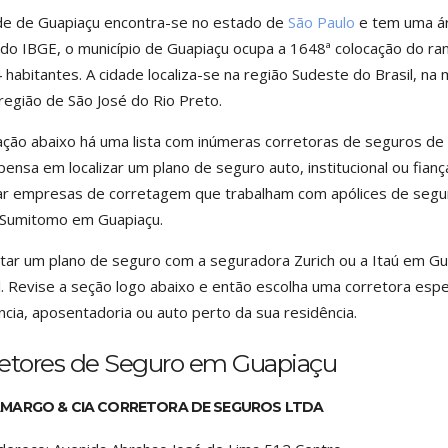
de de Guapiaçu encontra-se no estado de
São Paulo
e tem uma ár
do IBGE, o município de Guapiaçu ocupa a 1648ª colocação do ra
 habitantes. A cidade localiza-se na região Sudeste do Brasil, n
região de São José do Rio Preto.
ação abaixo há uma lista com inúmeras corretoras de seguros d
ensa em localizar um plano de seguro auto, institucional ou fiança
zar empresas de corretagem que trabalham com apólices de seguro
 Sumitomo em Guapiaçu.
tar um plano de seguro com a seguradora Zurich ou a Itaú em G
. Revise a seção logo abaixo e então escolha uma corretora espec
ncia, aposentadoria ou auto perto da sua residência.
retores de Seguro em Guapiaçu
MARGO & CIA CORRETORA DE SEGUROS LTDA