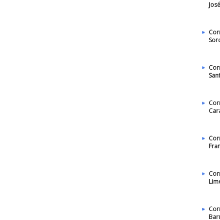
Jos
Cor
Sor
Cor
San
Cor
Car
Cor
Fra
Cor
Lim
Cor
Bar