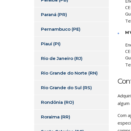
En
CE
Gu
Paraná (PR)
Te
Pernambuco (PE)
M 
Piauí (PI)
En
CE
Gu
Rio de Janeiro (RJ)
Te
Rio Grande do Norte (RN)
Con
Rio Grande do Sul (RS)
Adquir
Rondônia (RO)
algum 
Com aj
Roraima (RR)
especi
compra