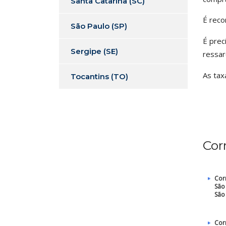
Santa Catarina (SC)
É reco
São Paulo (SP)
É prec
Sergipe (SE)
ressar
As tax
Tocantins (TO)
Cor
Cor
São
São
Cor