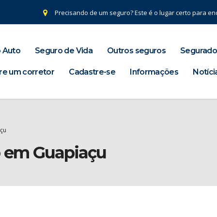
Precisando de um seguro? Este é o lugar certo para enc
 Auto
Seguro de Vida
Outros seguros
Segurado
re um corretor
Cadastre-se
Informações
Notíci
açu
o em Guapiaçu