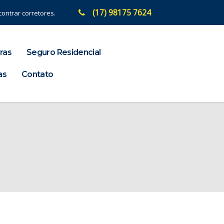
(17) 98175 7624
ontrar corretores.
ras
Seguro Residencial
as
Contato