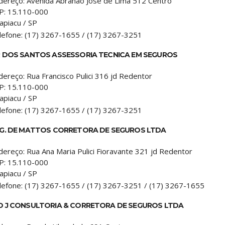
dereço:
Avenida Abrahao José de Lima 512 Centro
P:
15.110-000
apiacu
/
SP
lefone:
(17) 3267-1655 / (17) 3267-3251
R DOS SANTOS ASSESSORIA TECNICA EM SEGUROS
dereço:
Rua Francisco Pulici 316 jd Redentor
P:
15.110-000
apiacu
/
SP
lefone:
(17) 3267-1655 / (17) 3267-3251
 G. DE MATTOS CORRETORA DE SEGUROS LTDA
dereço:
Rua Ana Maria Pulici Fioravante 321 jd Redentor
P:
15.110-000
apiacu
/
SP
lefone:
(17) 3267-1655 / (17) 3267-3251 / (17) 3267-1655
D J CONSULTORIA & CORRETORA DE SEGUROS LTDA