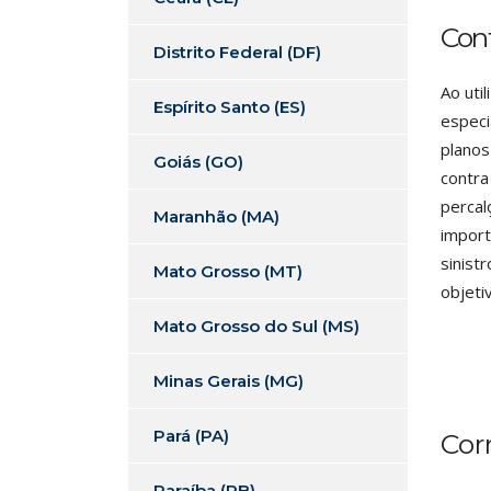
Con
Distrito Federal (DF)
Ao uti
Espírito Santo (ES)
especi
planos
Goiás (GO)
contra
percal
Maranhão (MA)
import
sinist
Mato Grosso (MT)
objeti
Mato Grosso do Sul (MS)
Minas Gerais (MG)
Pará (PA)
Cor
Paraíba (PB)