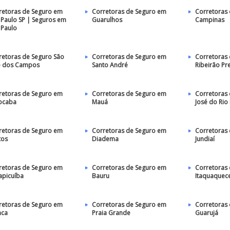
retoras de Seguro em
Corretoras de Seguro em
Corretoras
 Paulo SP | Seguros em
Guarulhos
Campinas
 Paulo
retoras de Seguro São
Corretoras de Seguro em
Corretoras
é dos Campos
Santo André
Ribeirão Pr
retoras de Seguro em
Corretoras de Seguro em
Corretoras 
ocaba
Mauá
José do Rio
retoras de Seguro em
Corretoras de Seguro em
Corretoras
tos
Diadema
Jundiaí
retoras de Seguro em
Corretoras de Seguro em
Corretoras
apicuíba
Bauru
Itaquaquec
retoras de Seguro em
Corretoras de Seguro em
Corretoras
nca
Praia Grande
Guarujá