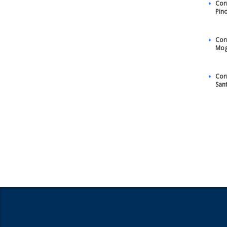
Cor
Pin
Cor
Mog
Cor
San