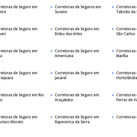
retoras de Seguro em
Corretoras de Seguros em
Corretoras
eira
Suzano
Taboão da 
retoras de Seguro em
Corretoras de Seguro em
Corretoras
ueri
Embu das Artes
São Carlos
retoras de Seguro em
Corretoras de Seguro em
Corretoras
ia
Americana
Marília
retoras de Seguro em
Corretoras de Seguro em
Corretoras
raquara
Jacareí
Hortolândi
retoras de Seguro em Rio
Corretoras de Seguro em
Corretoras
ro
Araçatuba
Ferraz de V
retoras de Seguro em
Corretoras de Seguro em
Corretoras 
ncisco Morato
Itapecerica da Serra