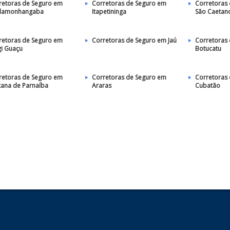
retoras de Seguro em
Corretoras de Seguro em
Corretoras
damonhangaba
Itapetininga
São Caetano
retoras de Seguro em
Corretoras de Seguro em Jaú
Corretoras
i Guaçu
Botucatu
retoras de Seguro em
Corretoras de Seguro em
Corretoras
tana de Parnaíba
Araras
Cubatão