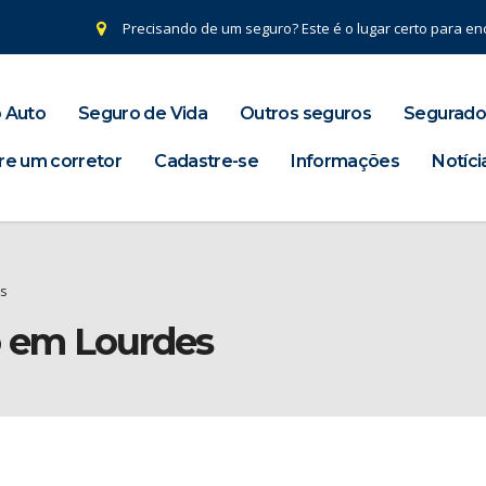
Precisando de um seguro? Este é o lugar certo para enc
 Auto
Seguro de Vida
Outros seguros
Segurado
re um corretor
Cadastre-se
Informações
Notíci
s
o em Lourdes