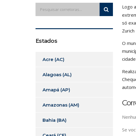
Logo a
extrem
só exa
Zurich
Estados
O muni
municí
cidade
Acre (AC)
Realiz
Alagoas (AL)
Cheque
automo
Amapá (AP)
Cor
Amazonas (AM)
Nenhum
Bahia (BA)
Se voc
Ceará (CE)