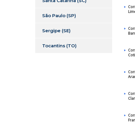
Santa Catarina (SC)
Cor
Lim
São Paulo (SP)
Cor
Sergipe (SE)
Bar
Tocantins (TO)
Cor
Cot
Cor
Ara
Cor
Cla
Cor
Fra