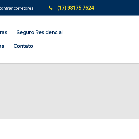
(17) 98175 7624
ontrar corretores.
ras
Seguro Residencial
as
Contato