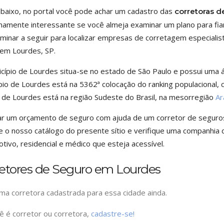
baixo, no portal você pode achar um cadastro das
corretoras d
amente interessante se você almeja examinar um plano para fianç
minar a seguir para localizar empresas de corretagem especialis
 em Lourdes, SP.
cípio de Lourdes situa-se no estado de São Paulo e possui uma 
pio de Lourdes está na 5362ª colocação do ranking populacional,
 de Lourdes está na região Sudeste do Brasil, na mesorregião
Ar
ar um orçamento de seguro com ajuda de um corretor de seguros n
 o nosso catálogo do presente sítio e verifique uma companhia 
tivo, residencial e médico que esteja acessível.
retores de Seguro em Lourdes
a corretora cadastrada para essa cidade ainda.
ê é corretor ou corretora,
cadastre-se!