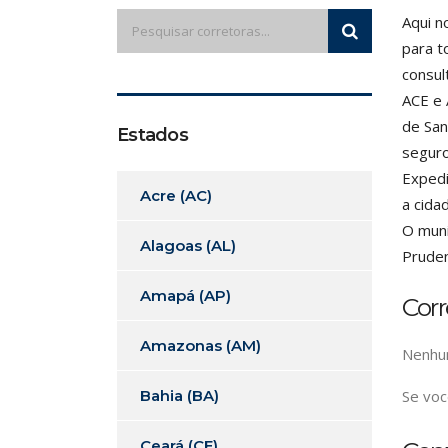
Aqui n
para t
consul
ACE e 
de San
Estados
seguro
Expedi
Acre (AC)
a cida
O muni
Alagoas (AL)
Pruden
Amapá (AP)
Cor
Amazonas (AM)
Nenhum
Bahia (BA)
Se voc
Ceará (CE)