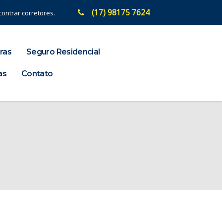
(17) 98175 7624
ontrar corretores.
ras
Seguro Residencial
as
Contato