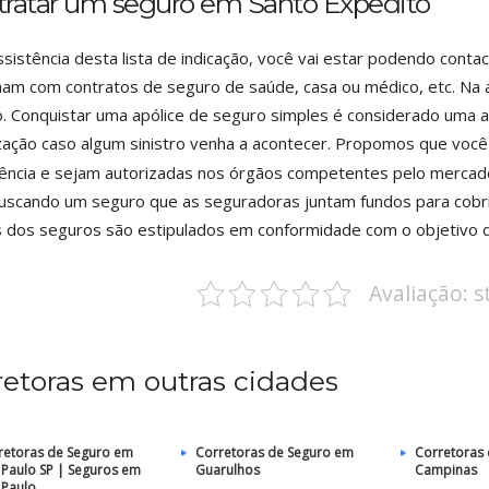
tratar um seguro em Santo Expedito
ssistência desta lista de indicação, você vai estar podendo co
ham com contratos de seguro de saúde, casa ou médico, etc. Na a
. Conquistar uma apólice de seguro simples é considerado uma aqu
zação caso algum sinistro venha a acontecer. Propomos que vo
ência e sejam autorizadas nos órgãos competentes pelo mercado
uscando um seguro que as seguradoras juntam fundos para cobri
 dos seguros são estipulados em conformidade com o objetivo 
Avaliação: 
retoras em outras cidades
retoras de Seguro em
Corretoras de Seguro em
Corretoras
 Paulo SP | Seguros em
Guarulhos
Campinas
 Paulo