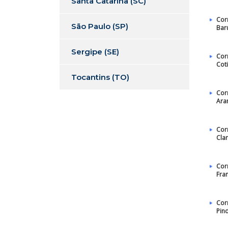
Santa Catarina (SC)
Cor
São Paulo (SP)
Bar
Sergipe (SE)
Cor
Cot
Tocantins (TO)
Cor
Ara
Cor
Cla
Cor
Fra
Cor
Pin