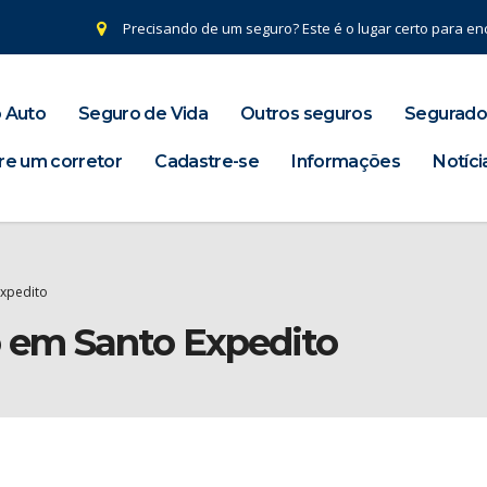
Precisando de um seguro? Este é o lugar certo para enc
 Auto
Seguro de Vida
Outros seguros
Segurado
re um corretor
Cadastre-se
Informações
Notíci
Expedito
o em Santo Expedito