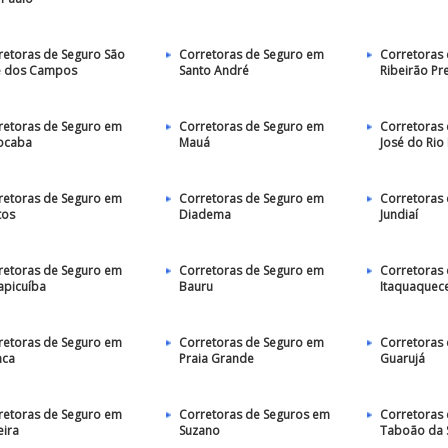
retoras de Seguro São
Corretoras de Seguro em
Corretoras
é dos Campos
Santo André
Ribeirão Pr
retoras de Seguro em
Corretoras de Seguro em
Corretoras 
ocaba
Mauá
José do Rio
retoras de Seguro em
Corretoras de Seguro em
Corretoras
tos
Diadema
Jundiaí
retoras de Seguro em
Corretoras de Seguro em
Corretoras
apicuíba
Bauru
Itaquaquec
retoras de Seguro em
Corretoras de Seguro em
Corretoras
nca
Praia Grande
Guarujá
retoras de Seguro em
Corretoras de Seguros em
Corretoras
eira
Suzano
Taboão da 