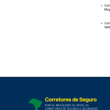
Cor
Mog
Cor
San