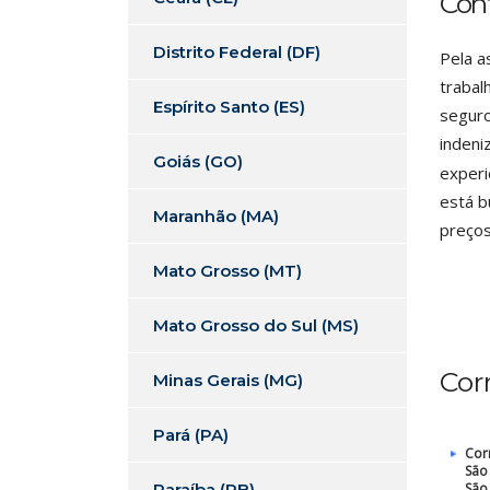
Con
Distrito Federal (DF)
Pela a
trabal
Espírito Santo (ES)
seguro
indeni
Goiás (GO)
experi
está b
Maranhão (MA)
preços
Mato Grosso (MT)
Mato Grosso do Sul (MS)
Cor
Minas Gerais (MG)
Pará (PA)
Cor
São
Paraíba (PB)
São