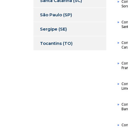
Santa Catarina (SC)
Cor
Sor
São Paulo (SP)
Cor
San
Sergipe (SE)
Cor
Tocantins (TO)
Car
Cor
Fra
Cor
Lim
Cor
Bar
Cor