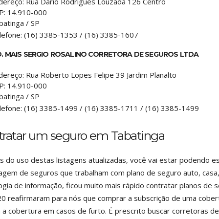
dereço:
Rua Dario Rodrigues Louzada 126 Centro
P:
14.910-000
batinga
/
SP
lefone:
(16) 3385-1353 / (16) 3385-1607
D. MAIS SERGIO ROSALINO CORRETORA DE SEGUROS LTDA
dereço:
Rua Roberto Lopes Felipe 39 Jardim Planalto
P:
14.910-000
batinga
/
SP
lefone:
(16) 3385-1499 / (16) 3385-1711 / (16) 3385-1499
tratar um seguro em Tabatinga
s do uso destas listagens atualizadas, você vai estar podendo 
agem de seguros que trabalham com plano de seguro auto, casa,
ogia de informação, ficou muito mais rápido contratar planos de
0 reafirmaram para nós que comprar a subscrição de uma cobert
 a cobertura em casos de furto. É prescrito buscar corretoras d