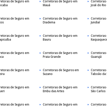
retoras de Seguro em
Corretoras de Seguro em
Corretoras 
ocaba
Mauá
José do Rio
retoras de Seguro em
Corretoras de Seguro em
Corretoras
tos
Diadema
Jundiaí
retoras de Seguro em
Corretoras de Seguro em
Corretoras
apicuíba
Bauru
Itaquaquec
retoras de Seguro em
Corretoras de Seguro em
Corretoras
nca
Praia Grande
Guarujá
retoras de Seguro em
Corretoras de Seguros em
Corretoras
eira
Suzano
Taboão da 
retoras de Seguro em
Corretoras de Seguro em
Corretoras
ueri
Embu das Artes
São Carlos
retoras de Seguro em
Corretoras de Seguro em
Corretoras