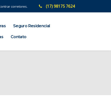
(17) 98175 7624
ontrar corretores.
ras
Seguro Residencial
as
Contato