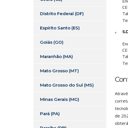
En
CE
Ta
Distrito Federal (DF)
Te
Espírito Santo (ES)
S.
Goiás (GO)
En
CE
Ta
Maranhão (MA)
Te
Mato Grosso (MT)
Con
Mato Grosso do Sul (MS)
Atravé
Minas Gerais (MG)
corret
tecnol
Pará (PA)
de 202
obterá
Paraíba (PB)