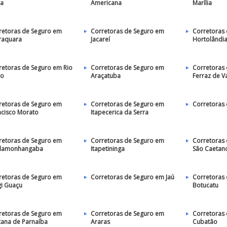
ia
Americana
Marília
retoras de Seguro em
Corretoras de Seguro em
Corretoras
raquara
Jacareí
Hortolândi
retoras de Seguro em Rio
Corretoras de Seguro em
Corretoras
ro
Araçatuba
Ferraz de V
retoras de Seguro em
Corretoras de Seguro em
Corretoras 
ncisco Morato
Itapecerica da Serra
retoras de Seguro em
Corretoras de Seguro em
Corretoras
damonhangaba
Itapetininga
São Caetano
retoras de Seguro em
Corretoras de Seguro em Jaú
Corretoras
i Guaçu
Botucatu
retoras de Seguro em
Corretoras de Seguro em
Corretoras
tana de Parnaíba
Araras
Cubatão