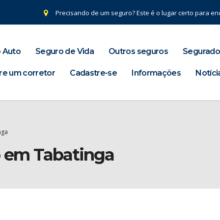
Precisando de um seguro? Este é o lugar certo para enc
 Auto
Seguro de Vida
Outros seguros
Segurado
re um corretor
Cadastre-se
Informações
Notíci
nga
o em Tabatinga