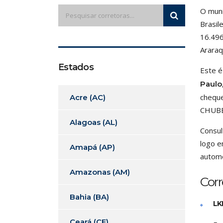
O muni
Brasil
16.496
Araraq
Estados
Este é
Paulo
cheque
Acre (AC)
CHUBB 
Alagoas (AL)
Consul
logo e
Amapá (AP)
automo
Amazonas (AM)
Cor
Bahia (BA)
LK
Ceará (CE)