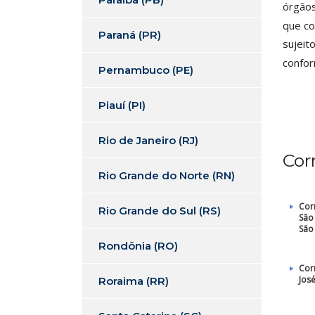
órgãos
que co
Paraná (PR)
sujeit
confor
Pernambuco (PE)
Piauí (PI)
Rio de Janeiro (RJ)
Cor
Rio Grande do Norte (RN)
Cor
Rio Grande do Sul (RS)
São
São
Rondônia (RO)
Cor
Jos
Roraima (RR)