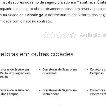
 fiscalizadores do ramo de seguro privado em
. É i
Tabatinga
mpanhias de seguro obrigatóriamente, possuem reserva para cobr
os na cidade de
. A determinação dos valores dos seg
Tabatinga
midade com o risco no contrato.
Avaliação: 
retoras em outras cidades
retoras de Seguro em
Corretoras de Seguro em
Corretoras
 Paulo SP | Seguros em
Guarulhos
Campinas
 Paulo
retoras de Seguro São
Corretoras de Seguro em
Corretoras
é dos Campos
Santo André
Ribeirão Pr