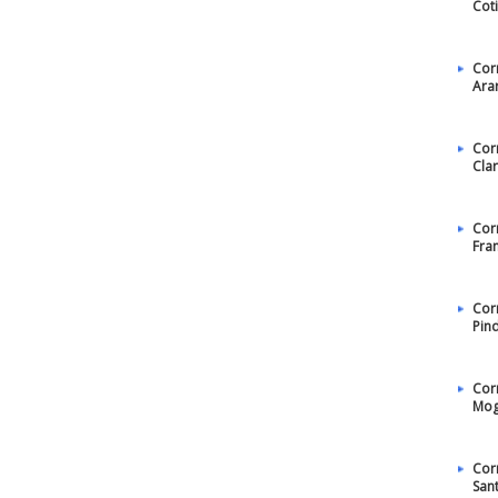
Cot
Cor
Ara
Cor
Cla
Cor
Fra
Cor
Pin
Cor
Mog
Cor
San