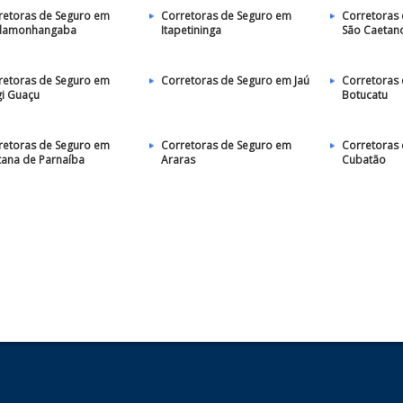
retoras de Seguro em
Corretoras de Seguro em
Corretoras
damonhangaba
Itapetininga
São Caetano
retoras de Seguro em
Corretoras de Seguro em Jaú
Corretoras
i Guaçu
Botucatu
retoras de Seguro em
Corretoras de Seguro em
Corretoras
tana de Parnaíba
Araras
Cubatão