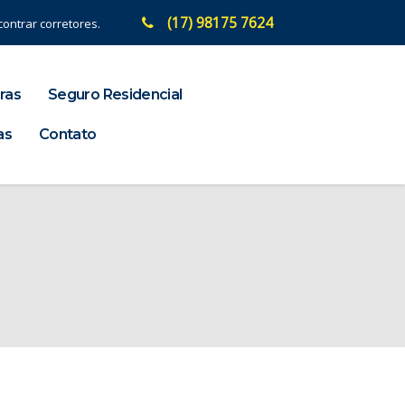
(17) 98175 7624
ontrar corretores.
ras
Seguro Residencial
as
Contato