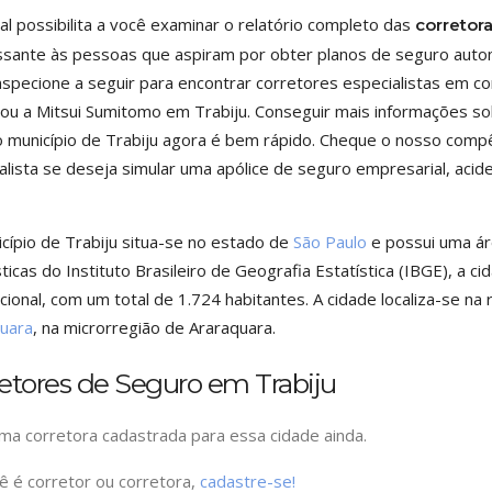
al possibilita a você examinar o relatório completo das
corretor
ssante às pessoas que aspiram por obter planos de seguro auto
nspecione a seguir para encontrar corretores especialistas em c
z ou a Mitsui Sumitomo em Trabiju. Conseguir mais informações
 município de Trabiju agora é bem rápido. Cheque o nosso comp
alista se deseja simular uma apólice de seguro empresarial, acide
cípio de Trabiju situa-se no estado de
São Paulo
e possui uma ár
sticas do Instituto Brasileiro de Geografia Estatística (IBGE), a 
cional, com um total de 1.724 habitantes. A cidade localiza-se na
uara
, na microrregião de Araraquara.
etores de Seguro em Trabiju
a corretora cadastrada para essa cidade ainda.
ê é corretor ou corretora,
cadastre-se!