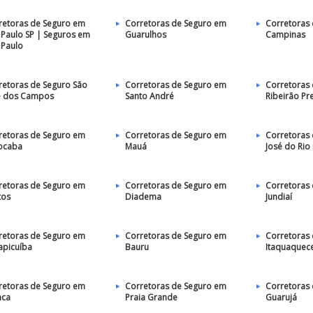
retoras de Seguro em
Corretoras de Seguro em
Corretoras
 Paulo SP | Seguros em
Guarulhos
Campinas
 Paulo
retoras de Seguro São
Corretoras de Seguro em
Corretoras
é dos Campos
Santo André
Ribeirão Pr
retoras de Seguro em
Corretoras de Seguro em
Corretoras 
ocaba
Mauá
José do Rio
retoras de Seguro em
Corretoras de Seguro em
Corretoras
tos
Diadema
Jundiaí
retoras de Seguro em
Corretoras de Seguro em
Corretoras
apicuíba
Bauru
Itaquaquec
retoras de Seguro em
Corretoras de Seguro em
Corretoras
nca
Praia Grande
Guarujá