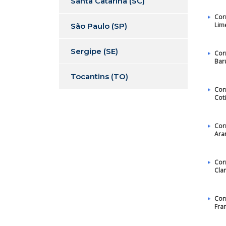
Santa Catarina (SC)
Cor
Lim
São Paulo (SP)
Sergipe (SE)
Cor
Bar
Tocantins (TO)
Cor
Cot
Cor
Ara
Cor
Cla
Cor
Fra