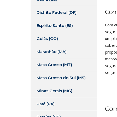
Con
Distrito Federal (DF)
Com au
Espírito Santo (ES)
seguro
um pla
Goiás (GO)
cobert
Maranhão (MA)
propos
mercad
Mato Grosso (MT)
segura
seguro
Mato Grosso do Sul (MS)
Minas Gerais (MG)
Pará (PA)
Cor
Paraíba (PB)