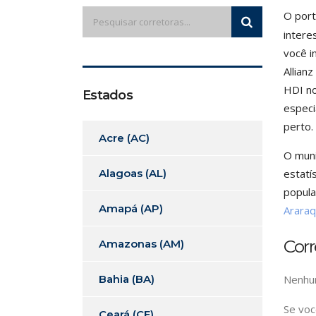
O port
intere
você i
Allian
HDI no
Estados
especi
perto.
Acre (AC)
O muni
Alagoas (AL)
estatí
popula
Amapá (AP)
Araraq
Corr
Amazonas (AM)
Bahia (BA)
Nenhum
Se voc
Ceará (CE)