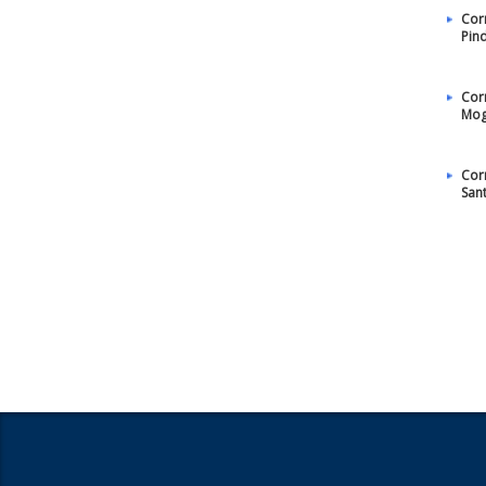
Cor
Pin
Cor
Mog
Cor
San