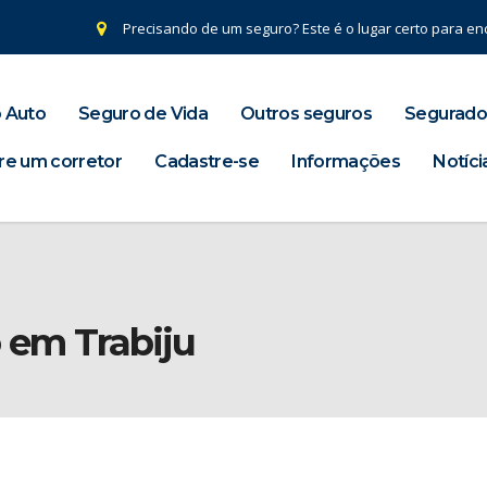
Precisando de um seguro? Este é o lugar certo para enc
 Auto
Seguro de Vida
Outros seguros
Segurado
re um corretor
Cadastre-se
Informações
Notíci
 em Trabiju