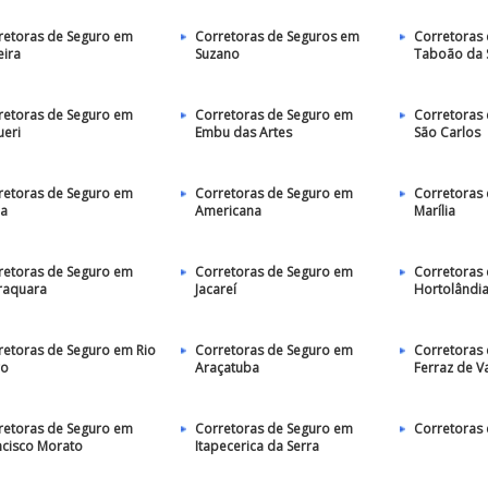
retoras de Seguro em
Corretoras de Seguros em
Corretoras
eira
Suzano
Taboão da 
retoras de Seguro em
Corretoras de Seguro em
Corretoras
ueri
Embu das Artes
São Carlos
retoras de Seguro em
Corretoras de Seguro em
Corretoras
ia
Americana
Marília
retoras de Seguro em
Corretoras de Seguro em
Corretoras
raquara
Jacareí
Hortolândi
retoras de Seguro em Rio
Corretoras de Seguro em
Corretoras
ro
Araçatuba
Ferraz de V
retoras de Seguro em
Corretoras de Seguro em
Corretoras 
ncisco Morato
Itapecerica da Serra