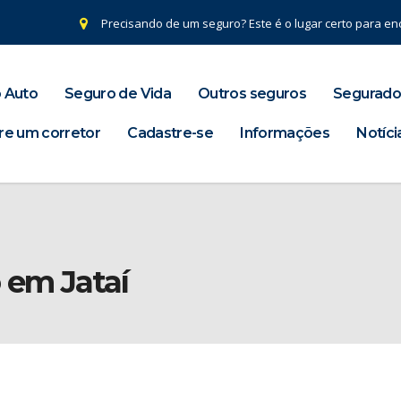
Precisando de um seguro? Este é o lugar certo para enc
 Auto
Seguro de Vida
Outros seguros
Segurado
re um corretor
Cadastre-se
Informações
Notíci
 em Jataí