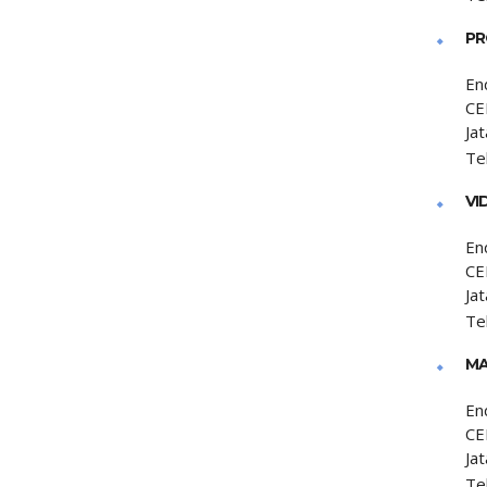
PR
En
CE
Jat
Te
VI
En
CE
Jat
Te
MA
En
CE
Jat
Te