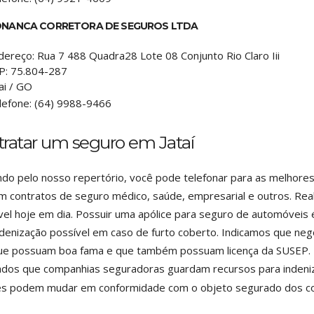
NANCA CORRETORA DE SEGUROS LTDA
dereço:
Rua 7 488 Quadra28 Lote 08 Conjunto Rio Claro Iii
P:
75.804-287
ai
/
GO
lefone:
(64) 9988-9466
ratar um seguro em Jataí
do pelo nosso repertório, você pode telefonar para as melhor
 contratos de seguro médico, saúde, empresarial e outros. Rea
vel hoje em dia. Possuir uma apólice para seguro de automóveis 
denização possível em caso de furto coberto. Indicamos que neg
que possuam boa fama e que também possuam licença da SUSEP. T
dos que companhias seguradoras guardam recursos para indeniz
es podem mudar em conformidade com o objeto segurado dos co