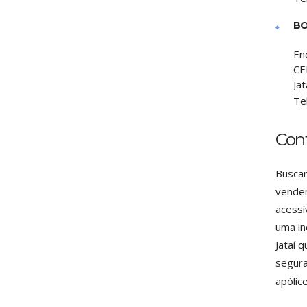
BO
En
CE
Jat
Te
Cont
Buscan
vendem
acessí
uma in
Jataí 
segura
apólic