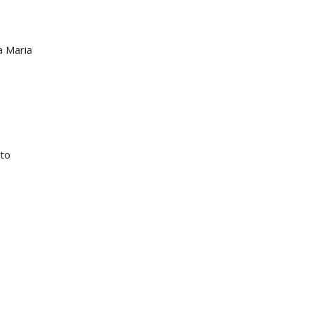
a Maria
lto