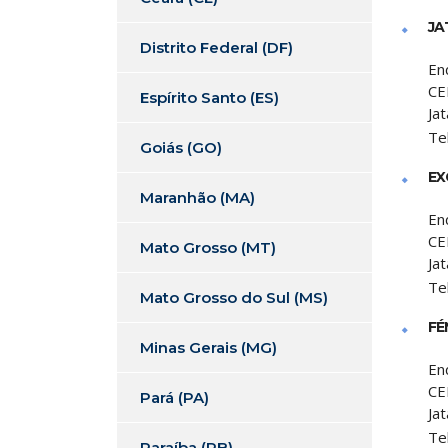
JA
Distrito Federal (DF)
En
CE
Espírito Santo (ES)
Jat
Te
Goiás (GO)
EX
Maranhão (MA)
En
CE
Mato Grosso (MT)
Jat
Te
Mato Grosso do Sul (MS)
FÉ
Minas Gerais (MG)
En
CE
Pará (PA)
Jat
Te
Paraíba (PB)