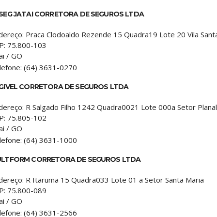
SEG JATAI CORRETORA DE SEGUROS LTDA
dereço:
Praca Clodoaldo Rezende 15 Quadra19 Lote 20 Vila Sant
P:
75.800-103
ai
/
GO
lefone:
(64) 3631-0270
GIVEL CORRETORA DE SEGUROS LTDA
dereço:
R Salgado Filho 1242 Quadra0021 Lote 000a Setor Plana
P:
75.805-102
ai
/
GO
lefone:
(64) 3631-1000
LTFORM CORRETORA DE SEGUROS LTDA
dereço:
R Itaruma 15 Quadra033 Lote 01 a Setor Santa Maria
P:
75.800-089
ai
/
GO
lefone:
(64) 3631-2566