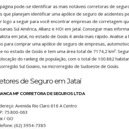
página pode-se identificar as mais notáveis corretoras de seguro
s que planejam identificar uma apólice de seguro de acidentes 
ir logo a seguir para você encontrar empresas de corretagem q
ariais Sul América, Allianz e HDI em Jataí. Conseguir mais info
alista em Jataí, no estado de Goiás é ainda mais rápido. Analise 
s para comprar uma apólice de seguro de empresas, automotivo o
se no estado de Goiás e tem uma área total de 7174,2 km². Segun
olocação do ranking de população, com o total de 100.882 habitant
orregião Sul Goiano, na microrregião de Sudoeste de Goiás.
etores de Seguro em Jataí
IANCA MF CORRETORA DE SEGUROS LTDA
dereço:
Avenida Rio Claro 616 A Centro
P:
75.800-063
ai
/
GO
lefone:
(62) 3954-7385