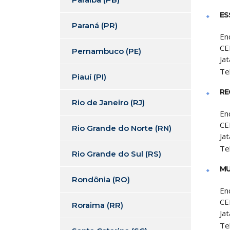
ES
Paraná (PR)
En
CE
Pernambuco (PE)
Jat
Te
Piauí (PI)
RE
Rio de Janeiro (RJ)
En
CE
Rio Grande do Norte (RN)
Jat
Te
Rio Grande do Sul (RS)
MU
Rondônia (RO)
En
CE
Roraima (RR)
Jat
Te