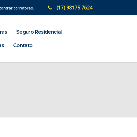
(17) 98175 7624
ontrar corretores.
ras
Seguro Residencial
as
Contato