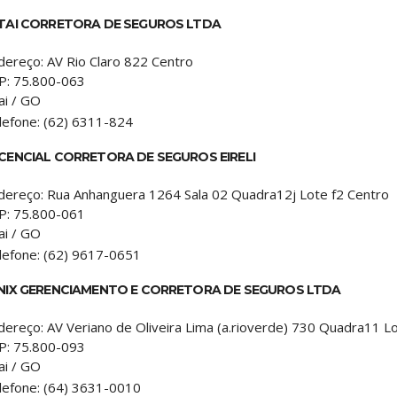
TAI CORRETORA DE SEGUROS LTDA
dereço:
AV Rio Claro 822 Centro
P:
75.800-063
ai
/
GO
lefone:
(62) 6311-824
CENCIAL CORRETORA DE SEGUROS EIRELI
dereço:
Rua Anhanguera 1264 Sala 02 Quadra12j Lote f2 Centro
P:
75.800-061
ai
/
GO
lefone:
(62) 9617-0651
NIX GERENCIAMENTO E CORRETORA DE SEGUROS LTDA
dereço:
AV Veriano de Oliveira Lima (a.rioverde) 730 Quadra11 Lo
P:
75.800-093
ai
/
GO
lefone:
(64) 3631-0010