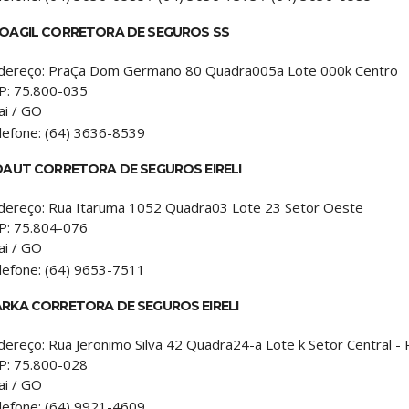
OAGIL CORRETORA DE SEGUROS SS
dereço:
PraÇa Dom Germano 80 Quadra005a Lote 000k Centro
P:
75.800-035
ai
/
GO
lefone:
(64) 3636-8539
DAUT CORRETORA DE SEGUROS EIRELI
dereço:
Rua Itaruma 1052 Quadra03 Lote 23 Setor Oeste
P:
75.804-076
ai
/
GO
lefone:
(64) 9653-7511
RKA CORRETORA DE SEGUROS EIRELI
dereço:
Rua Jeronimo Silva 42 Quadra24-a Lote k Setor Central - 
P:
75.800-028
ai
/
GO
lefone:
(64) 9921-4609