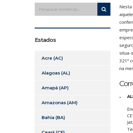
Nesta 
aquele
confer
empres
especi
Estados
seguro
situa-
Acre (AC)
321ª c
na mes
Alagoas (AL)
Corr
Amapá (AP)
AL
Amazonas (AM)
En
CE
Bahia (BA)
Jat
Te
Ceará (CE)