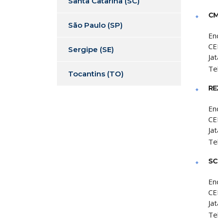
Santa Catarina (SC)
CM
São Paulo (SP)
En
CE
Sergipe (SE)
Jat
Te
Tocantins (TO)
RE
En
CE
Jat
Te
SC
En
CE
Jat
Te