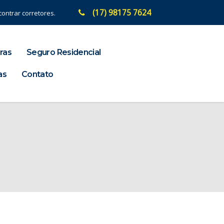
(17) 98175 7624
ontrar corretores.
ras
Seguro Residencial
as
Contato