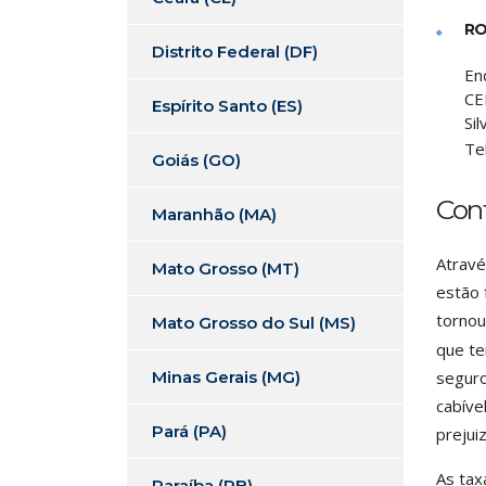
RO
Distrito Federal (DF)
En
CE
Espírito Santo (ES)
Sil
Te
Goiás (GO)
Cont
Maranhão (MA)
Atravé
Mato Grosso (MT)
estão 
tornou
Mato Grosso do Sul (MS)
que te
Minas Gerais (MG)
seguro
cabíve
Pará (PA)
prejui
As tax
Paraíba (PB)