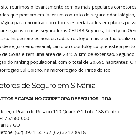
site reunimos o levantamento com os mais populares corretores d
odos que pensam em fazer um contrato de seguro odontológico, 
página para encontrar corretores especializados em planos pessoa
ar seguros com as seguradoras CHUBB Seguros, Liberty ou Gener
caro. Inspecione os nossos cadastros logo mais e então localize
o de seguro empresarial, carro ou odontológico que esteja perto 
 de Goiás e tem uma área de 2345,9 km² de extensão. Segundo d
ção do ranking populacional, com o total de 20.695 habitantes. O 
orregião Sul Goiano, na microrregião de Pires do Rio.
etores de Seguro em Silvânia
TTOS E CARVALHO CORRETORA DE SEGUROS LTDA
dereço:
Praca do Rosario 110 Quadra31 Lote 188 Centro
P:
75.180-000
vania
/
GO
lefone:
(62) 3921-5575 / (62) 3212-8918