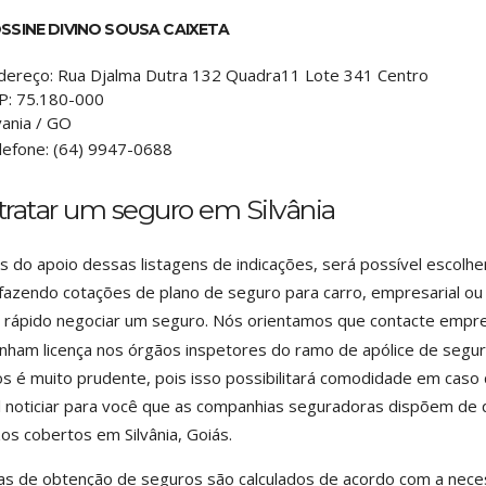
SSINE DIVINO SOUSA CAIXETA
dereço:
Rua Djalma Dutra 132 Quadra11 Lote 341 Centro
P:
75.180-000
vania
/
GO
lefone:
(64) 9947-0688
ratar um seguro em Silvânia
s do apoio dessas listagens de indicações, será possível escolh
fazendo cotações de plano de seguro para carro, empresarial ou f
 rápido negociar um seguro. Nós orientamos que contacte emp
nham licença nos órgãos inspetores do ramo de apólice de segur
s é muito prudente, pois isso possibilitará comodidade em cas
l noticiar para você que as companhias seguradoras dispõem de q
zos cobertos em Silvânia, Goiás.
as de obtenção de seguros são calculados de acordo com a nece