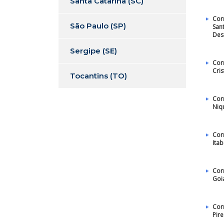
Santa Catarina (SC)
Cor
São Paulo (SP)
San
Des
Sergipe (SE)
Cor
Cris
Tocantins (TO)
Cor
Niq
Cor
Itab
Cor
Goi
Cor
Pire