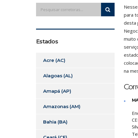
Nesse 
para t
desta 
Negoci
muito 
Estados
serviç
estado
Acre (AC)
coloca
na mes
Alagoas (AL)
Corr
Amapá (AP)
MA
Amazonas (AM)
En
CE
Bahia (BA)
Sil
Te
Ceará (CE)