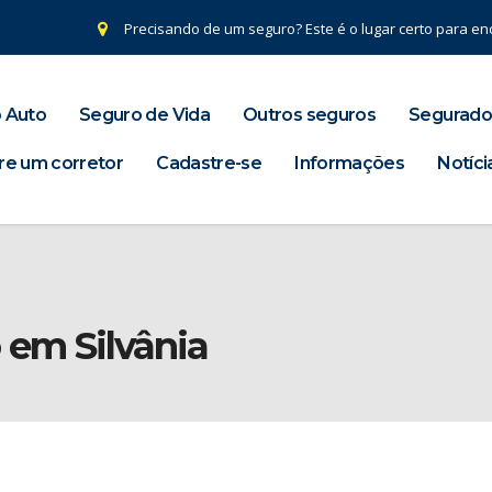
Precisando de um seguro? Este é o lugar certo para enc
 Auto
Seguro de Vida
Outros seguros
Segurado
re um corretor
Cadastre-se
Informações
Notíci
 em Silvânia