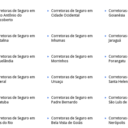
retoras de Seguro em
Corretoras de Seguro em
Corretoras
to Antônio do
Cidade Ocidental
Goianésia
coberto
retoras de Seguro em
Corretoras de Seguro em
Corretoras
talina
Inhumas
Jaraguá
retoras de Seguro em
Corretoras de Seguro em
Corretoras
uelândia
Morrinhos
Porangatu
retoras de Seguro em
Corretoras de Seguro em
Corretoras
eraí
Uruaçu
Santa Helen
retoras de Seguro em
Corretoras de Seguro em
Corretoras
atuba
Padre Bernardo
São Luís de
retoras de Seguro em
Corretoras de Seguro em
Corretoras
s do Rio
Bela Vista de Goiás
Nerópolis