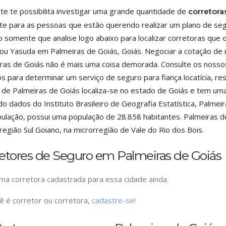
ite te possibilita investigar uma grande quantidade de
corretora
nte para as pessoas que estão querendo realizar um plano de seg
o somente que analise logo abaixo para localizar corretoras qu
 ou Yasuda em Palmeiras de Goiás, Goiás. Negociar a cotação de 
ras de Goiás não é mais uma coisa demorada. Consulte os noss
s para determinar um serviço de seguro para fiança locatícia, resi
 de Palmeiras de Goiás localiza-se no estado de Goiás e tem uma
o dados do Instituto Brasileiro de Geografia Estatística, Palmei
ulação, possui uma população de 28.858 habitantes. Palmeiras de
egião Sul Goiano, na microrregião de Vale do Rio dos Bois.
retores de Seguro em Palmeiras de Goiás
a corretora cadastrada para essa cidade ainda.
ê é corretor ou corretora,
cadastre-se!