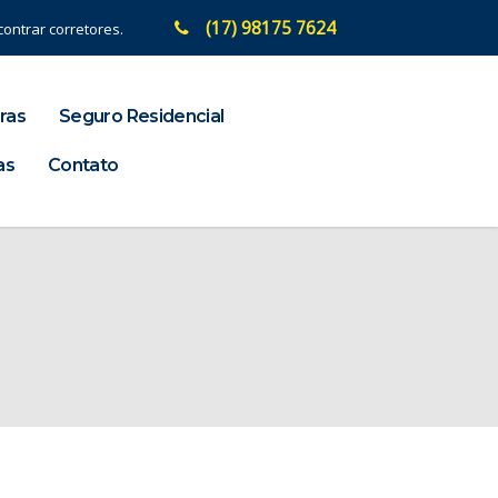
(17) 98175 7624
ontrar corretores.
ras
Seguro Residencial
as
Contato