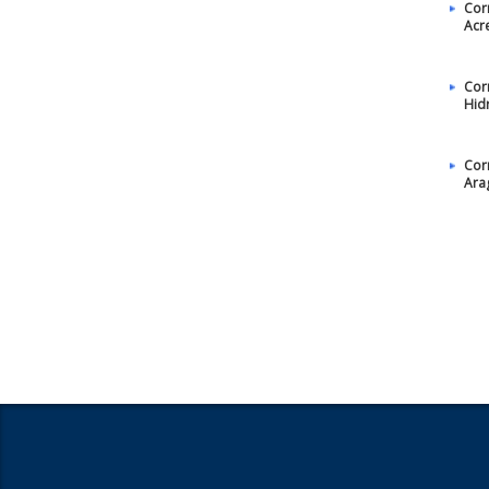
Cor
Acr
Cor
Hid
Cor
Ara