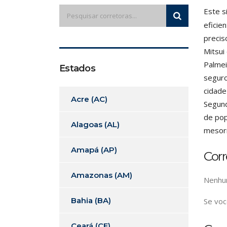
Este s
eficie
precis
Mitsui
Palmei
Estados
seguro
cidade
Acre (AC)
Segund
de pop
Alagoas (AL)
mesorr
Amapá (AP)
Cor
Amazonas (AM)
Nenhum
Bahia (BA)
Se voc
Ceará (CE)