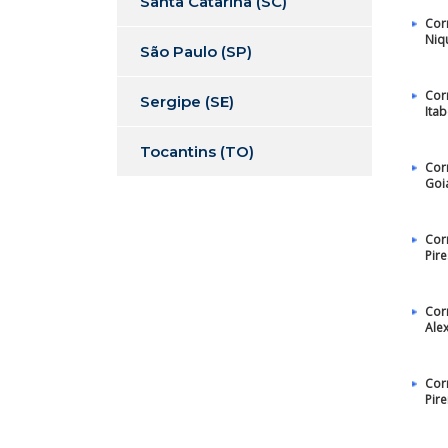
Santa Catarina (SC)
Cor
Niq
São Paulo (SP)
Cor
Sergipe (SE)
Itab
Tocantins (TO)
Cor
Goi
Cor
Pire
Cor
Ale
Cor
Pir