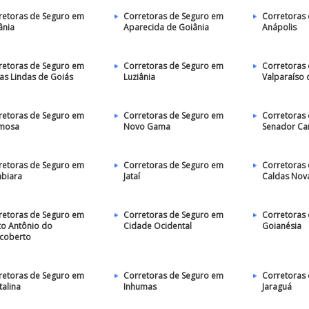
retoras de Seguro em
Corretoras de Seguro em
Corretoras
ânia
Aparecida de Goiânia
Anápolis
retoras de Seguro em
Corretoras de Seguro em
Corretoras
as Lindas de Goiás
Luziânia
Valparaíso 
retoras de Seguro em
Corretoras de Seguro em
Corretoras
mosa
Novo Gama
Senador C
retoras de Seguro em
Corretoras de Seguro em
Corretoras
mbiara
Jataí
Caldas Nov
retoras de Seguro em
Corretoras de Seguro em
Corretoras
to Antônio do
Cidade Ocidental
Goianésia
coberto
retoras de Seguro em
Corretoras de Seguro em
Corretoras
talina
Inhumas
Jaraguá