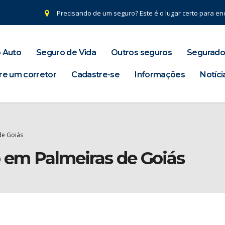
Precisando de um seguro? Este é o lugar certo para enc
 Auto
Seguro de Vida
Outros seguros
Segurado
re um corretor
Cadastre-se
Informações
Notíci
de Goiás
o em Palmeiras de Goiás