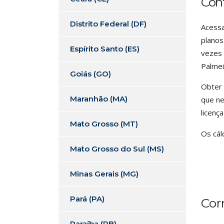
Con
Distrito Federal (DF)
Acessa
planos
Espírito Santo (ES)
vezes 
Palmei
Goiás (GO)
Obter 
Maranhão (MA)
que ne
licenç
Mato Grosso (MT)
Os cál
Mato Grosso do Sul (MS)
Minas Gerais (MG)
Pará (PA)
Cor
Paraíba (PB)