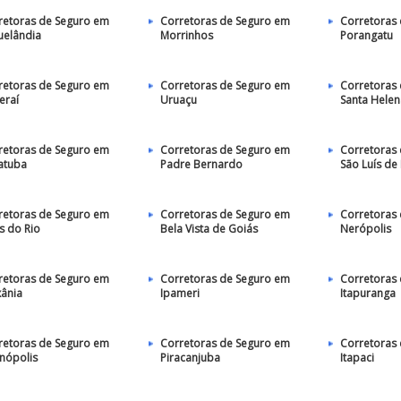
retoras de Seguro em
Corretoras de Seguro em
Corretoras
uelândia
Morrinhos
Porangatu
retoras de Seguro em
Corretoras de Seguro em
Corretoras
eraí
Uruaçu
Santa Helen
retoras de Seguro em
Corretoras de Seguro em
Corretoras
atuba
Padre Bernardo
São Luís de
retoras de Seguro em
Corretoras de Seguro em
Corretoras
s do Rio
Bela Vista de Goiás
Nerópolis
retoras de Seguro em
Corretoras de Seguro em
Corretoras
xânia
Ipameri
Itapuranga
retoras de Seguro em
Corretoras de Seguro em
Corretoras
enópolis
Piracanjuba
Itapaci