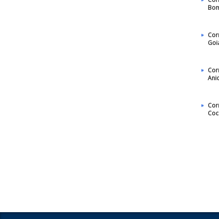
Bom
Cor
Goi
Cor
Ani
Cor
Coc