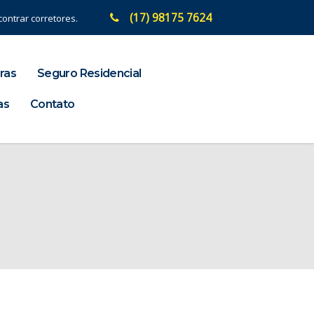
(17) 98175 7624
ontrar corretores.
ras
Seguro Residencial
as
Contato