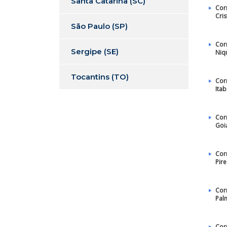
Santa Catarina (SC)
Cor
Cris
São Paulo (SP)
Cor
Sergipe (SE)
Niq
Tocantins (TO)
Cor
Itab
Cor
Goi
Cor
Pire
Cor
Pal
Cor