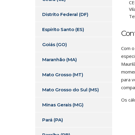
CE
Vil
Distrito Federal (DF)
Te
Espírito Santo (ES)
Con
Goiás (GO)
Com o 
especi
Maranhão (MA)
Mauril
moment
Mato Grosso (MT)
para v
compan
Mato Grosso do Sul (MS)
Os cál
Minas Gerais (MG)
Pará (PA)
Paraíba (PB)