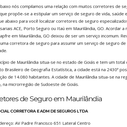
baixo nós compilamos uma relação com muitos corretores de seg
que propõe-se a estipular um serviço de seguro de vida, saúde 
ue abaixo para você localizar corretores de seguro especializad
ariais ACE, Porto Seguro ou Itaú em Maurilândia, GO. Acordar a 
apfre em Maurilândia, GO deixou de ser um serviço incomum. Re
 uma corretora de seguro para assumir um serviço de seguro de
ade.
cípio de Maurilândia situa-se no estado de Goiás e tem um tota
uto Brasileiro de Geografia Estatística, a cidade está na 2430ª po
ção de 14.080 habitantes. A cidade de Maurilândia situa-se na re
, na microrregião de Sudoeste de Goiás.
retores de Seguro em Maurilândia
CIAL CORRETORA E ADM DE SEGUROS LTDA
dereço:
AV Padre Francisco 651 Lateral Centro