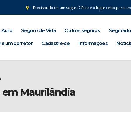
Precisando de um seguro? Este é o lugar certo para enc
 Auto
Seguro de Vida
Outros seguros
Segurado
re um corretor
Cadastre-se
Informações
Notíci
a
o em Maurilândia