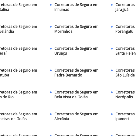
retoras de Seguro em
Corretoras de Seguro em
Corretoras
talina
Inhumas
Jaraguá
retoras de Seguro em
Corretoras de Seguro em
Corretoras
uelândia
Morrinhos
Porangatu
retoras de Seguro em
Corretoras de Seguro em
Corretoras
eraí
Uruaçu
Santa Helen
retoras de Seguro em
Corretoras de Seguro em
Corretoras
atuba
Padre Bernardo
São Luís de
retoras de Seguro em
Corretoras de Seguro em
Corretoras
s do Rio
Bela Vista de Goiás
Nerópolis
retoras de Seguro em
Corretoras de Seguro em
Corretoras
meiras de Goiás
Alexânia
Ipameri
retoras de Seguro em
Corretoras de Seguro em
Corretoras