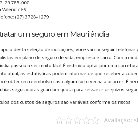
P:
29.785-000
a Valerio
/
ES
lefone:
(27) 3728-1279
tratar um seguro em Maurilândia
apoio desta seleção de indicações, você vai conseguir telefon
alistas em plano de seguro de vida, empresa e carro. Com a mu
ândia passou a ser muito fácil. É instruído optar por uma correto
o atual, as estatísticas podem informar de que receber a cober
ocê obter um reembolso caso algum furto venha a ocorrer. É nec
hias seguradoras guardam quota para ressarcir prejuízos segur
culos dos custos de seguros são variáveis conforme os riscos.
Avaliação: 