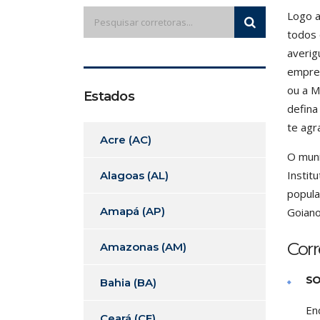
Logo a
todos 
averig
empres
ou a M
Estados
defina
te agr
Acre (AC)
O muni
Instit
Alagoas (AL)
popula
Amapá (AP)
Goiano
Cor
Amazonas (AM)
SO
Bahia (BA)
En
Ceará (CE)