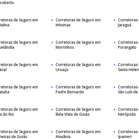
coberto
retoras de Seguro em
Corretoras de Seguro em
Corretoras
talina
Inhumas
Jaraguá
retoras de Seguro em
Corretoras de Seguro em
Corretoras
uelândia
Morrinhos
Porangatu
retoras de Seguro em
Corretoras de Seguro em
Corretoras
eraí
Uruaçu
Santa Helen
retoras de Seguro em
Corretoras de Seguro em
Corretoras
atuba
Padre Bernardo
São Luís de
retoras de Seguro em
Corretoras de Seguro em
Corretoras
s do Rio
Bela Vista de Goiás
Nerópolis
retoras de Seguro em
Corretoras de Seguro em
Corretoras
meiras de Goiás
Alexânia
Ipameri