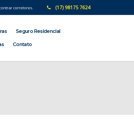
(17) 98175 7624
ontrar corretores.
ras
Seguro Residencial
as
Contato