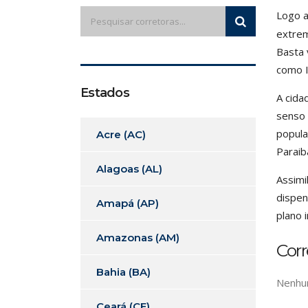
Logo a
extrem
Basta 
como I
Estados
A cida
senso 
popula
Acre (AC)
Paraib
Alagoas (AL)
Assimi
dispen
Amapá (AP)
plano 
Amazonas (AM)
Cor
Bahia (BA)
Nenhum
Ceará (CE)