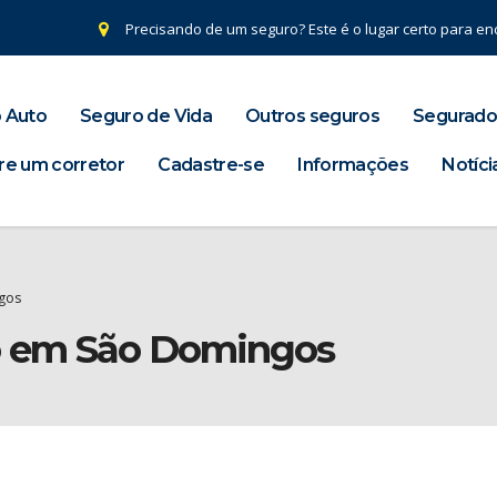
Precisando de um seguro? Este é o lugar certo para enc
 Auto
Seguro de Vida
Outros seguros
Segurado
re um corretor
Cadastre-se
Informações
Notíci
gos
ro em São Domingos