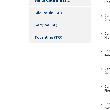
Santa Catarina (SC)
Des
São Paulo (SP)
Cor
Cris
Sergipe (SE)
Cor
Tocantins (TO)
Niq
Cor
Itab
Cor
Goi
Cor
Pire
Cor
Pal