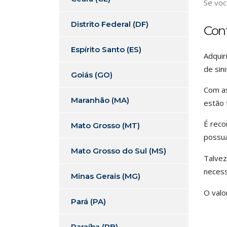
Se voc
Distrito Federal (DF)
Con
Espírito Santo (ES)
Adquir
de sin
Goiás (GO)
Com as
Maranhão (MA)
estão 
É reco
Mato Grosso (MT)
possua
Mato Grosso do Sul (MS)
Talvez
necess
Minas Gerais (MG)
O valo
Pará (PA)
Paraíba (PB)